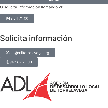
O solicita información llamando al:
942 84 71 00
Solicita información
adl@adltorrelavega.org
942 84 71 00